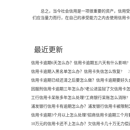
总之，当今社会信用是一项很重要的资产，信用受
们应当量力而行，在自己的承受能力之内去使用信用卡
关键词：
信用卡逾期6天怎么办
银行的宽限期
信用卡逾期五六
最近更新
信用卡逾期6天怎么办？信用卡逾期五六天有什么影响?
信用卡逾期入黑名单怎么办？信用卡失信怎么恢复?
2
信用卡逾期已经还清之后要怎么做？信用卡逾期要好久
因服刑信用卡逾期三年怎么办?老公进监狱了欠信用卡怎
工行信用卡呆账多年怎么处理?工商银行呆账怎么消除?
浦发银行信用卡有逾期怎么办？浦发银行信用卡被限制
信用卡逾期3个月以上怎么处理?招商信用卡逾期三个月
10万元的信用卡还不上怎么办？欠信用卡几十万无力偿