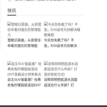
快讯
慧眼识英雄，从高管任
今天你失眠了吗？不
命看刘强东的管理能
急，EISI益寺为你解决
自主SUV谁最潮？哈弗
诠释郑明明肌源水润套
赤兔柠檬超级混动DHT
组适合什么年龄？打