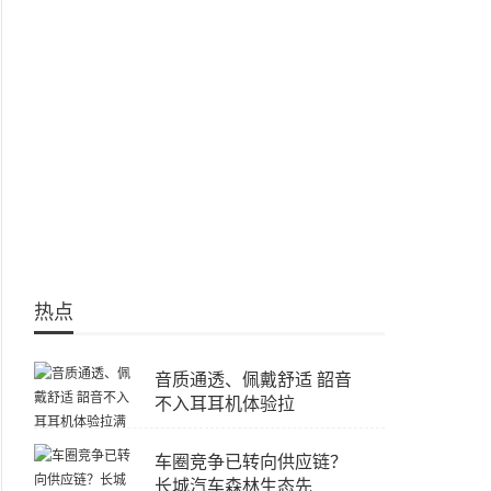
热点
音质通透、佩戴舒适 韶音
不入耳耳机体验拉
车圈竞争已转向供应链？
长城汽车森林生态先